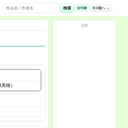
検索
全年齢
R18版へ →
広告
堀美穂）