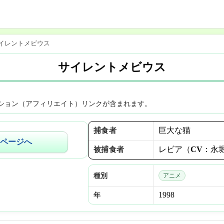
イレントメビウス
サイレントメビウス
ション（アフィリエイト）リンクが含まれます。
巨大な猫
捕食者
ページへ
レビア（CV：永
被捕食者
種別
アニメ
1998
年