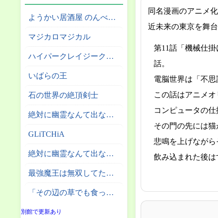
同名漫画のアニメ化
ようかい居酒屋 のんべれケ。
近未来の東京を舞台
マジカロマジカル
第11話「機械仕
ハイパークレイジークライマー
話。
いばらの王
電脳世界は「不思
この話はアニメオ
石の世界の絶頂剣士
コンピュータの仕
絶対に幽霊なんて出ないサーカス団
その門の先には猫
GLiTCHiA
悲鳴を上げながら
絶対に幽霊なんて出ない高層エレベーター
飲み込まれた後は
最強魔王は無双してたのに ～女体化解除のカギは人助けの旅でした～
「その辺の草でも食っとけ」と追放された無能スキル【植物食い】持ち転生者、エルフの里で幻の植物を食べて無双する
別館で更新あり