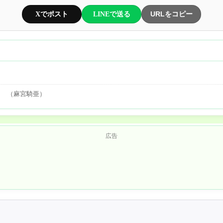
Xでポスト
LINEで送る
URLをコピー
ス
ス
（麻宮騎亜）
広告