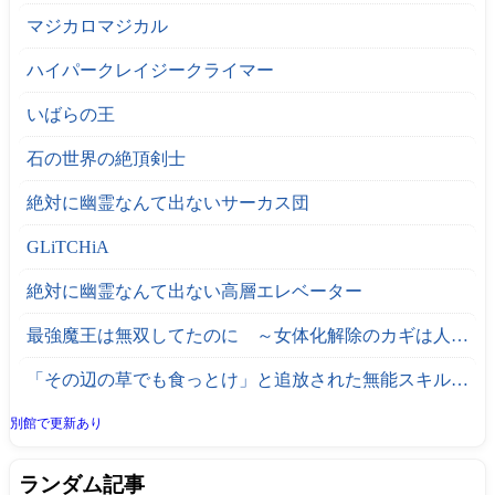
マジカロマジカル
ハイパークレイジークライマー
いばらの王
石の世界の絶頂剣士
絶対に幽霊なんて出ないサーカス団
GLiTCHiA
絶対に幽霊なんて出ない高層エレベーター
最強魔王は無双してたのに ～女体化解除のカギは人助けの旅でした～
「その辺の草でも食っとけ」と追放された無能スキル【植物食い】持ち転生者、エルフの里で幻の植物を食べて無双する
別館で更新あり
ランダム記事