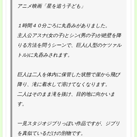
アニメ映画「星を追う子ども」
１時間４０分ごろに丸呑みがありました。
主人公アスナ(女の子)とシン(男の子)が絶壁を降
りる方法を問うシーンで、巨人(人型のケツァル
トル)に丸呑みされます。
巨人は二人を体内に保管した状態で崖から飛び
降り、滝に着水して溶けてなくなります。
二人はそのまま滝を抜け、目的地に向かいま
す。
一見スタジオジブリっぽい作品ですが、ジブリ
を真似ているだけの別物です。