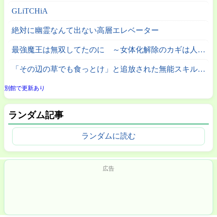
GLiTCHiA
絶対に幽霊なんて出ない高層エレベーター
最強魔王は無双してたのに ～女体化解除のカギは人助けの旅でした～
「その辺の草でも食っとけ」と追放された無能スキル【植物食い】持ち転生者、エルフの里で幻の植物を食べて無双する
別館で更新あり
ランダム記事
ランダムに読む
広告