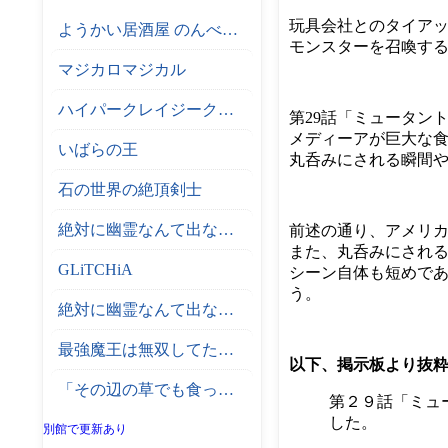
玩具会社とのタイア
ようかい居酒屋 のんべれケ。
モンスターを召喚す
マジカロマジカル
ハイパークレイジークライマー
第29話「ミュータン
メディーアが巨大な
いばらの王
丸呑みにされる瞬間
石の世界の絶頂剣士
絶対に幽霊なんて出ないサーカス団
前述の通り、アメリ
また、丸呑みにされ
GLiTCHiA
シーン自体も短めで
う。
絶対に幽霊なんて出ない高層エレベーター
最強魔王は無双してたのに ～女体化解除のカギは人助けの旅でした～
以下、掲示板より抜
「その辺の草でも食っとけ」と追放された無能スキル【植物食い】持ち転生者、エルフの里で幻の植物を食べて無双する
第２９話「ミュ
した。
別館で更新あり