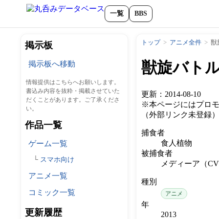
一覧
BBS
トップ
アニメ全件
獣
掲示板
獣旋バトル
掲示板へ移動
情報提供はこちらへお願いします。
書込み内容を抜粋・掲載させていた
更新：2014-08-10
だくことがあります。ご了承くださ
※本ページにはプロ
い。
（外部リンク未登録
作品一覧
捕食者
食人植物
ゲーム一覧
被捕食者
スマホ向け
メディーア（CV
アニメ一覧
種別
コミック一覧
アニメ
年
更新履歴
2013