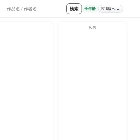
検索
全年齢
R18版へ →
広告