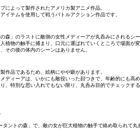
ップによって製作されたアメリカ製アニメ作品。
るアイテムを使用して戦うバトルアクション作品です。
トの森」のラストに敵側の女性メディーアが丸呑みにされるシ
食人植物の触手に捕まり、口元に運ばれていくところで場面が
や、その後の体内のシーンはありません。
カ製作品であるため、絵柄にやや癖があります。
るメディーアは、いかにも敵役いった顔つきで、年齢的にも高
あり、特別な思い入れでもない限り、丸呑み目的でチェックす
粋
ータントの森」で、敵の女が巨大植物の触手で絡め取られて丸