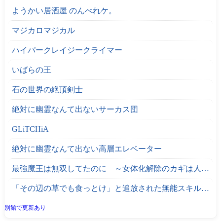
ようかい居酒屋 のんべれケ。
マジカロマジカル
ハイパークレイジークライマー
いばらの王
石の世界の絶頂剣士
絶対に幽霊なんて出ないサーカス団
GLiTCHiA
絶対に幽霊なんて出ない高層エレベーター
最強魔王は無双してたのに ～女体化解除のカギは人助けの旅でした～
「その辺の草でも食っとけ」と追放された無能スキル【植物食い】持ち転生者、エルフの里で幻の植物を食べて無双する
別館で更新あり