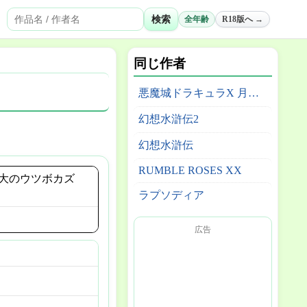
検索
全年齢
R18版へ →
同じ作者
悪魔城ドラキュラX 月下の夜想曲
幻想水滸伝2
幻想水滸伝
RUMBLE ROSES XX
大のウツボカズ
ラプソディア
広告