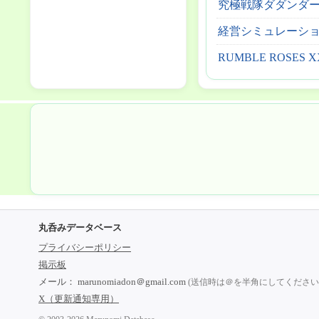
究極戦隊ダダンダ
経営シミュレーショ
RUMBLE ROSES X
丸呑みデータベース
プライバシーポリシー
掲示板
メール：
marunomiadon＠gmail.com
(送信時は＠を半角にしてくださ
X（更新通知専用）