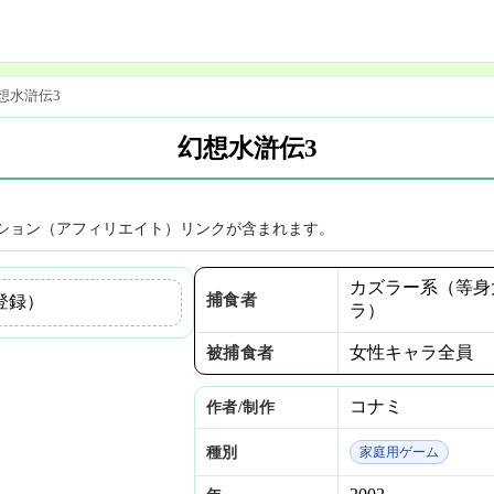
想水滸伝3
幻想水滸伝3
ション（アフィリエイト）リンクが含まれます。
カズラー系（等身
捕食者
登録）
ラ）
女性キャラ全員
被捕食者
コナミ
作者/制作
種別
家庭用ゲーム