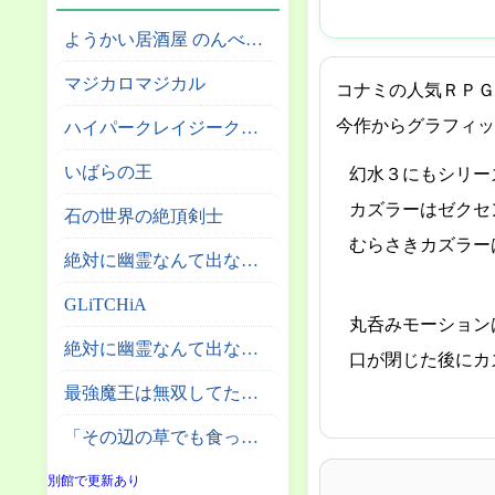
ようかい居酒屋 のんべれケ。
マジカロマジカル
コナミの人気ＲＰＧ
今作からグラフィッ
ハイパークレイジークライマー
いばらの王
幻水３にもシリー
カズラーはゼクセ
石の世界の絶頂剣士
むらさきカズラー
絶対に幽霊なんて出ないサーカス団
GLiTCHiA
丸呑みモーション
絶対に幽霊なんて出ない高層エレベーター
口が閉じた後にカ
最強魔王は無双してたのに ～女体化解除のカギは人助けの旅でした～
「その辺の草でも食っとけ」と追放された無能スキル【植物食い】持ち転生者、エルフの里で幻の植物を食べて無双する
別館で更新あり