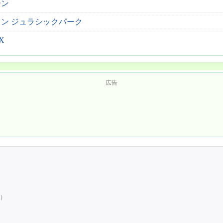
ーン
ン ジュラシックパーク
X
広告
い）