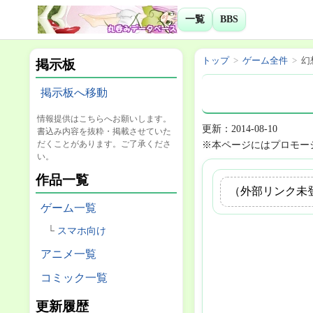
一覧
BBS
トップ
ゲーム全件
幻
掲示板
掲示板へ移動
情報提供はこちらへお願いします。
更新：2014-08-10
書込み内容を抜粋・掲載させていた
だくことがあります。ご了承くださ
※本ページにはプロモー
い。
作品一覧
（外部リンク未
ゲーム一覧
スマホ向け
アニメ一覧
コミック一覧
更新履歴