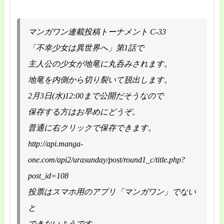
マンガワン連載投稿トーナメント C-33
「不幸少女は異世界へ」第1話で
主人公の少女が地竜に丸呑みされます。
地竜を内側から切り裂いて脱出します。
2月3日(水)12:00まで公開だそうなので
保存する方はお早めにどうぞ。
普通に右クリックで保存できます。
http://api.manga-
one.com/api2/urasunday/post/round1_c/title.php?
post_id=108
投票はスマホ用のアプリ「マンガワン」でない
と
できないようです。