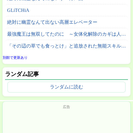
GLiTCHiA
絶対に幽霊なんて出ない高層エレベーター
最強魔王は無双してたのに ～女体化解除のカギは人助けの旅でした～
「その辺の草でも食っとけ」と追放された無能スキル【植物食い】持ち転生者、エルフの里で幻の植物を食べて無双する
別館で更新あり
ランダム記事
ランダムに読む
広告