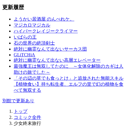
更新履歴
ようかい居酒屋 のんべれケ。
マジカロマジカル
ハイパークレイジークライマー
いばらの王
石の世界の絶頂剣士
絶対に幽霊なんて出ないサーカス団
GLiTCHiA
絶対に幽霊なんて出ない高層エレベーター
最強魔王は無双してたのに ～女体化解除のカギは人
助けの旅でした～
「その辺の草でも食っとけ」と追放された無能スキル
【植物食い】持ち転生者、エルフの里で幻の植物を食
べて無双する
別館で更新あり
トップ
コミック全件
少女終末旅行