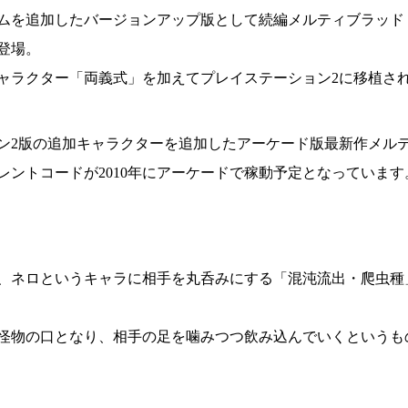
ムを追加したバージョンアップ版として続編メルティブラッド
登場。
ャラクター「両義式」を加えてプレイステーション2に移植さ
ン2版の追加キャラクターを追加したアーケード版最新作メルテ
レントコードが2010年にアーケードで稼動予定となっています
、ネロというキャラに相手を丸呑みにする「混沌流出・爬虫種
怪物の口となり、相手の足を噛みつつ飲み込んでいくというも