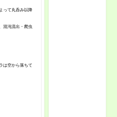
よって丸呑み以降
、混沌流出・爬虫
ラは空から落ちて