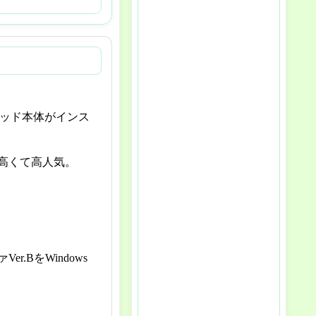
ラッド本体がインス
高くて高人気。
BをWindows