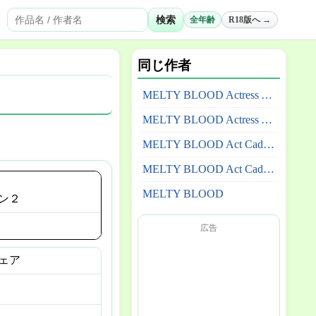
検索
全年齢
R18版へ →
同じ作者
MELTY BLOOD Actress Again Current Code
MELTY BLOOD Actress Again
MELTY BLOOD Act Cadenza Ver.B
MELTY BLOOD Act Cadenza
MELTY BLOOD
ン２
広告
ェア