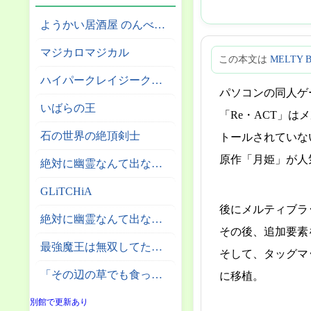
ようかい居酒屋 のんべれケ。
マジカロマジカル
この本文は
MELTY 
ハイパークレイジークライマー
パソコンの同人ゲ
いばらの王
「Re・ACT」
石の世界の絶頂剣士
トールされていな
原作「月姫」が人
絶対に幽霊なんて出ないサーカス団
GLiTCHiA
後にメルティブラ
絶対に幽霊なんて出ない高層エレベーター
その後、追加要素
最強魔王は無双してたのに ～女体化解除のカギは人助けの旅でした～
そして、タッグマッ
「その辺の草でも食っとけ」と追放された無能スキル【植物食い】持ち転生者、エルフの里で幻の植物を食べて無双する
に移植。
別館で更新あり