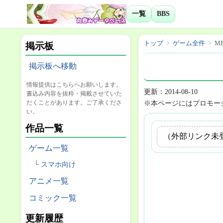
一覧
BBS
トップ
ゲーム全件
ME
掲示板
掲示板へ移動
情報提供はこちらへお願いします。
更新：2014-08-10
書込み内容を抜粋・掲載させていた
だくことがあります。ご了承くださ
※本ページにはプロモー
い。
作品一覧
（外部リンク未
ゲーム一覧
スマホ向け
アニメ一覧
コミック一覧
更新履歴