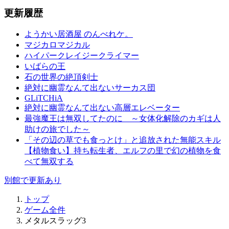
更新履歴
ようかい居酒屋 のんべれケ。
マジカロマジカル
ハイパークレイジークライマー
いばらの王
石の世界の絶頂剣士
絶対に幽霊なんて出ないサーカス団
GLiTCHiA
絶対に幽霊なんて出ない高層エレベーター
最強魔王は無双してたのに ～女体化解除のカギは人
助けの旅でした～
「その辺の草でも食っとけ」と追放された無能スキル
【植物食い】持ち転生者、エルフの里で幻の植物を食
べて無双する
別館で更新あり
トップ
ゲーム全件
メタルスラッグ3