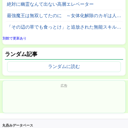
絶対に幽霊なんて出ない高層エレベーター
最強魔王は無双してたのに ～女体化解除のカギは人助けの旅でした～
「その辺の草でも食っとけ」と追放された無能スキル【植物食い】持ち転生者、エルフの里で幻の植物を食べて無双する
別館で更新あり
ランダム記事
ランダムに読む
広告
丸呑みデータベース