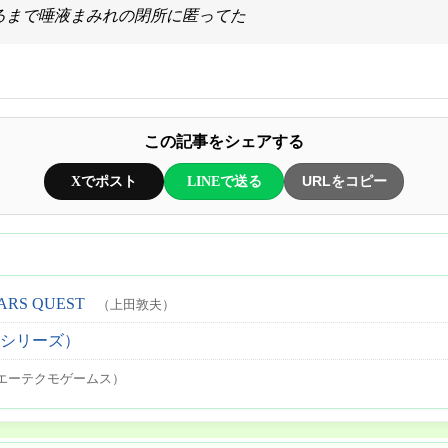
るまで唾液まみれの閉所に匿ってた
この記事をシェアする
Xでポスト
LINEで送る
URLをコピー
EARS QUEST
（上田敦夫）
2期シリーズ）
エーテクモゲームス）