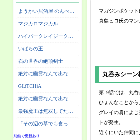
マガジンポケット
ようかい居酒屋 のんべれケ。
真島ヒロ氏のマン
マジカロマジカル
ハイパークレイジークライマー
いばらの王
石の世界の絶頂剣士
絶対に幽霊なんて出ないサーカス団
丸呑みシーン
GLiTCHiA
第19話では、丸
絶対に幽霊なんて出ない高層エレベーター
ひょんなことから
最強魔王は無双してたのに ～女体化解除のカギは人助けの旅でした～
グレイの肩によじ
トが発生。
「その辺の草でも食っとけ」と追放された無能スキル【植物食い】持ち転生者、エルフの里で幻の植物を食べて無双する
近くにいた仲間に
別館で更新あり