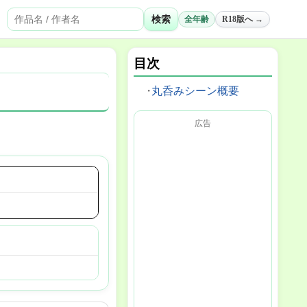
検索
全年齢
R18版へ →
目次
丸呑みシーン概要
広告