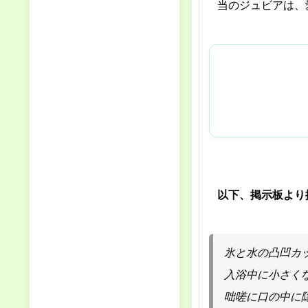
当のジュビアは、
以下、掲示板より
氷と水の凸凹カ
入浴中に小さく
咄嗟に口の中に