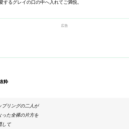
愛するグレイの口の中へ入れてご満悦。
広告
抜粋
ップリングの二人が
なった全裸の片方を
隠して