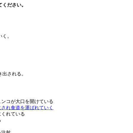
てください。
いく。
き出される。
ュンコが大口を開けている
にされ食道を運ばれていく
にくれている
る
を注射