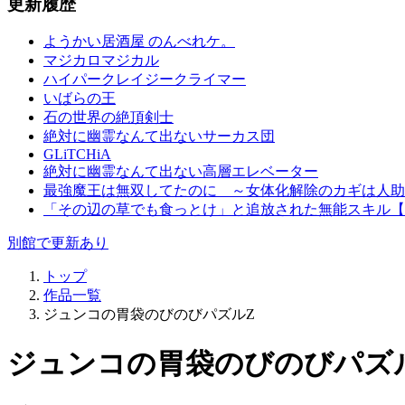
更新履歴
ようかい居酒屋 のんべれケ。
マジカロマジカル
ハイパークレイジークライマー
いばらの王
石の世界の絶頂剣士
絶対に幽霊なんて出ないサーカス団
GLiTCHiA
絶対に幽霊なんて出ない高層エレベーター
最強魔王は無双してたのに ～女体化解除のカギは人助
「その辺の草でも食っとけ」と追放された無能スキル【
別館で更新あり
トップ
作品一覧
ジュンコの胃袋のびのびパズルZ
ジュンコの胃袋のびのびパズ