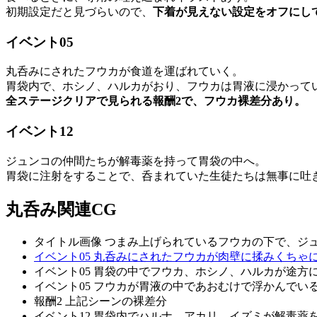
初期設定だと見づらいので、
下着が見えない設定をオフにし
イベント05
丸呑みにされたフウカが食道を運ばれていく。
胃袋内で、ホシノ、ハルカがおり、フウカは胃液に浸かって
全ステージクリアで見られる報酬2で、フウカ裸差分あり。
イベント12
ジュンコの仲間たちが解毒薬を持って胃袋の中へ。
胃袋に注射をすることで、呑まれていた生徒たちは無事に吐
丸呑み関連CG
タイトル画像 つまみ上げられているフウカの下で、ジ
イベント05 丸呑みにされたフウカが肉壁に揉みくちゃ
イベント05 胃袋の中でフウカ、ホシノ、ハルカが途方
イベント05 フウカが胃液の中であおむけで浮かんでい
報酬2 上記シーンの裸差分
イベント12 胃袋内でハルナ、アカリ、イズミが解毒薬