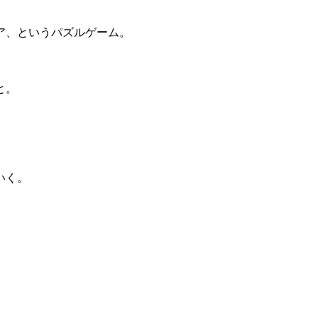
ア、というパズルゲーム。
と。
いく。