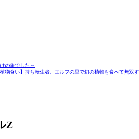
けの旅でした～
植物食い】持ち転生者、エルフの里で幻の植物を食べて無双す
ルZ