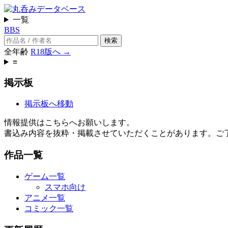
一覧
BBS
検索
全年齢
R18版へ →
≡
掲示板
掲示板へ移動
情報提供はこちらへお願いします。
書込み内容を抜粋・掲載させていただくことがあります。ご
作品一覧
ゲーム一覧
スマホ向け
アニメ一覧
コミック一覧