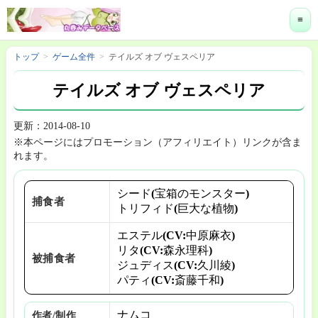
≡
トップ
ゲーム全件
テイルズ オブ ヴェスペリア
テイルズ オブ ヴェスペリア
更新：2014-08-10
※本ページにはプロモーション（アフィリエイト）リンクが含ま
れます。
シード(宝箱のモンスター)
捕食者
トリフィド(巨大な植物)
エステル(CV:中原麻衣)
リタ(CV:森永理科)
被捕食者
ジュディス(CV:久川綾)
パティ(CV:斎藤千和)
ナムコ
作者/制作