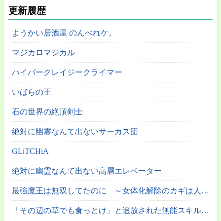
更新履歴
ようかい居酒屋 のんべれケ。
マジカロマジカル
ハイパークレイジークライマー
いばらの王
石の世界の絶頂剣士
絶対に幽霊なんて出ないサーカス団
GLiTCHiA
絶対に幽霊なんて出ない高層エレベーター
最強魔王は無双してたのに ～女体化解除のカギは人助けの旅でした～
「その辺の草でも食っとけ」と追放された無能スキル【植物食い】持ち転生者、エルフの里で幻の植物を食べて無双する