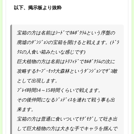
以下、掲示板より抜粋
宝箱の方は名前はｼｰﾄﾞでｶﾙﾎﾞｸﾗﾑという序盤の
廃墟のﾀﾞﾝｼﾞｮﾝの宝箱を開けると戦えます。(ﾄﾞﾗ
ｸｴの人食い箱みたいな感じです)
巨大植物の方は名前はﾄﾘﾌｨﾄﾞでｶﾙﾎﾞｸﾗﾑの次に
攻略するｹｰﾌﾞ･ﾓｯｸ大森林というﾀﾞﾝｼﾞｮﾝでｻﾞｺ敵
として出現します。
ﾌﾟﾚｲ時間14～15時間くらいで戦えます。
その後仲間になるｼﾞｭﾃﾞｨｽを連れて戦う事も出
来ます。
宝箱の方は普通に食いついてﾓｸﾞﾓｸﾞして吐き出
して巨大植物の方は大きな手でキャラを掴んで