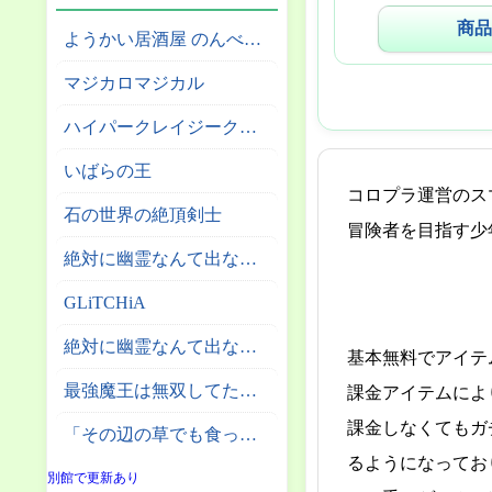
商品
ようかい居酒屋 のんべれケ。
マジカロマジカル
ハイパークレイジークライマー
いばらの王
コロプラ運営のス
石の世界の絶頂剣士
冒険者を目指す少
絶対に幽霊なんて出ないサーカス団
GLiTCHiA
絶対に幽霊なんて出ない高層エレベーター
基本無料でアイテ
最強魔王は無双してたのに ～女体化解除のカギは人助けの旅でした～
課金アイテムによ
課金しなくてもガ
「その辺の草でも食っとけ」と追放された無能スキル【植物食い】持ち転生者、エルフの里で幻の植物を食べて無双する
るようになってお
別館で更新あり