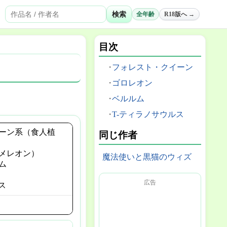
検索
全年齢
R18版へ →
目次
フォレスト・クイーン
ゴロレオン
ベルルム
T-ティラノサウルス
ーン系（食人植
同じ作者
メレオン）
魔法使いと黒猫のウィズ
ム
広告
ス