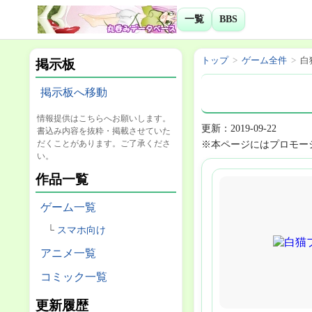
一覧
BBS
トップ
ゲーム全件
白
掲示板
掲示板へ移動
情報提供はこちらへお願いします。
更新：2019-09-22
書込み内容を抜粋・掲載させていた
だくことがあります。ご了承くださ
※本ページにはプロモー
い。
作品一覧
ゲーム一覧
スマホ向け
アニメ一覧
コミック一覧
更新履歴