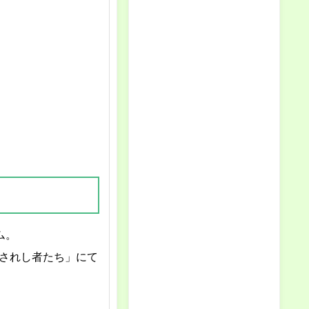
ム。
イツ)託されし者たち」にて