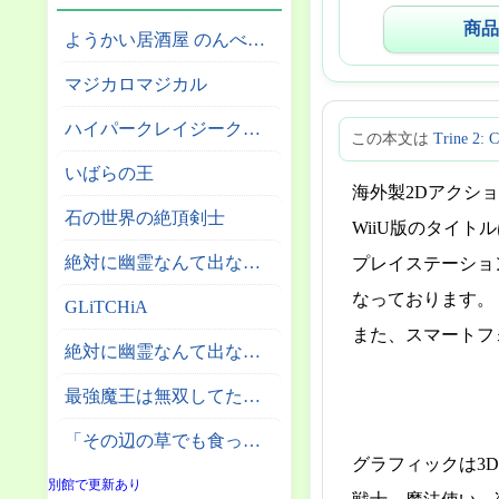
商品
ようかい居酒屋 のんべれケ。
マジカロマジカル
ハイパークレイジークライマー
この本文は
Trine 2: 
いばらの王
海外製2Dアクショ
石の世界の絶頂剣士
WiiU版のタイト
絶対に幽霊なんて出ないサーカス団
プレイステーション4
なっております。
GLiTCHiA
また、スマートフォ
絶対に幽霊なんて出ない高層エレベーター
最強魔王は無双してたのに ～女体化解除のカギは人助けの旅でした～
「その辺の草でも食っとけ」と追放された無能スキル【植物食い】持ち転生者、エルフの里で幻の植物を食べて無双する
グラフィックは3
別館で更新あり