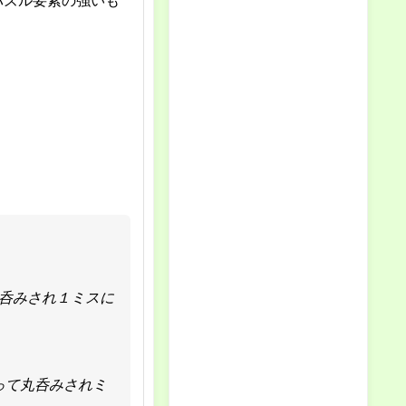
パズル要素の強いも
呑みされ１ミスに
って丸呑みされミ