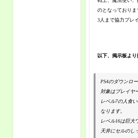
戦士、魔法使い、
のとなっておりま
3人まで協力プレ
以下、掲示板より
PS4のダウンロードゲ
対象はプレイヤ
レベル7の人食
なります。
レベル16は巨
天井にセルのし