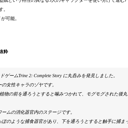
盗賊という特性の異なる3人のキャラクターを使い分けて進む
す。
イが可能。
抜粋
ームTrine 2: Complete Story に丸呑みを発見しました。
ーの女性キャラのゾヤです。
い植物の前を通ろうとすると噛みつかれて、モグモグされた後丸
大ワームの消化器官内のステージです。
っぽのような捕食器官があり、下を通ろうとすると触手に捕ま