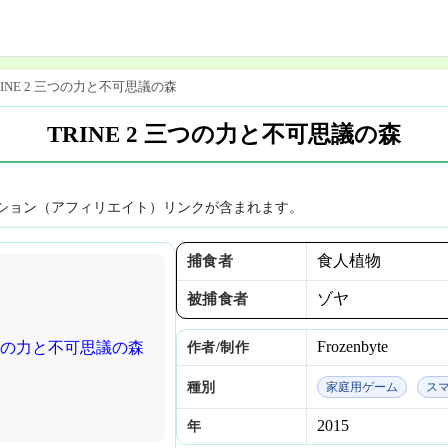
RINE 2 三つの力と不可思議の森
TRINE 2 三つの力と不可思議の森
ション（アフィリエイト）リンクが含まれます。
食人植物
捕食者
ゾヤ
被捕食者
Frozenbyte
作者/制作
種別
家庭用ゲーム
ス
2015
年