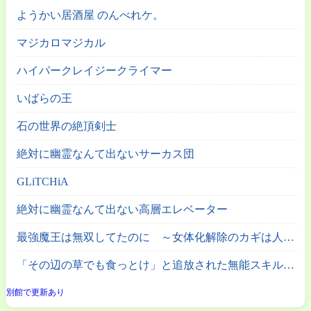
ようかい居酒屋 のんべれケ。
マジカロマジカル
ハイパークレイジークライマー
いばらの王
石の世界の絶頂剣士
絶対に幽霊なんて出ないサーカス団
GLiTCHiA
絶対に幽霊なんて出ない高層エレベーター
最強魔王は無双してたのに ～女体化解除のカギは人助けの旅でした～
「その辺の草でも食っとけ」と追放された無能スキル【植物食い】持ち転生者、エルフの里で幻の植物を食べて無双する
別館で更新あり