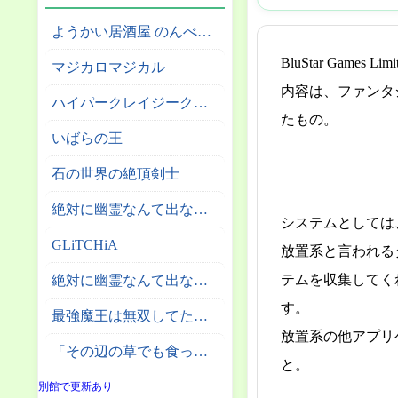
ようかい居酒屋 のんべれケ。
BluStar Game
マジカロマジカル
内容は、ファンタ
ハイパークレイジークライマー
たもの。
いばらの王
石の世界の絶頂剣士
絶対に幽霊なんて出ないサーカス団
システムとしては
GLiTCHiA
放置系と言われる
テムを収集してく
絶対に幽霊なんて出ない高層エレベーター
す。
最強魔王は無双してたのに ～女体化解除のカギは人助けの旅でした～
放置系の他アプリ
「その辺の草でも食っとけ」と追放された無能スキル【植物食い】持ち転生者、エルフの里で幻の植物を食べて無双する
と。
別館で更新あり