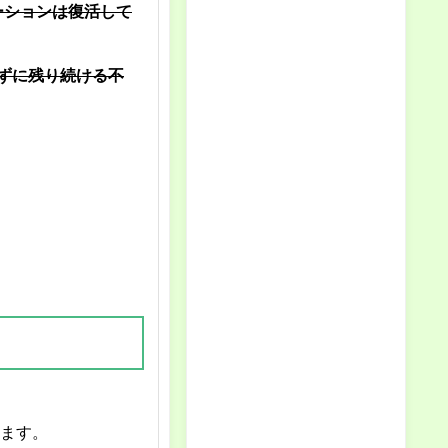
ーションは復活して
ずに残り続ける不
ます。