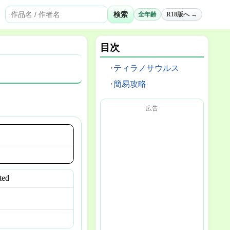
検索
全年齢
R18版へ →
目次
ティラノサウルス
簡易攻略
広告
ted