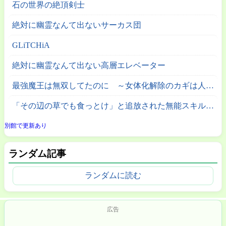
石の世界の絶頂剣士
絶対に幽霊なんて出ないサーカス団
GLiTCHiA
絶対に幽霊なんて出ない高層エレベーター
最強魔王は無双してたのに ～女体化解除のカギは人助けの旅でした～
「その辺の草でも食っとけ」と追放された無能スキル【植物食い】持ち転生者、エルフの里で幻の植物を食べて無双する
別館で更新あり
ランダム記事
ランダムに読む
広告