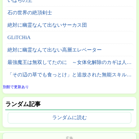
いばらの王
石の世界の絶頂剣士
絶対に幽霊なんて出ないサーカス団
GLiTCHiA
絶対に幽霊なんて出ない高層エレベーター
最強魔王は無双してたのに ～女体化解除のカギは人助けの旅でした～
「その辺の草でも食っとけ」と追放された無能スキル【植物食い】持ち転生者、エルフの里で幻の植物を食べて無双する
別館で更新あり
ランダム記事
ランダムに読む
広告