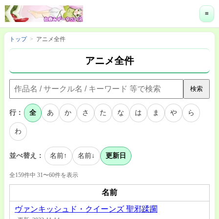
≡
トップ
アニメ全件
アニメ全件
検索
行：
全
あ
か
さ
た
な
は
ま
や
ら
わ
並べ替え：
名前↑
名前↓
更新日
全159件中 31〜60件を表示
名前
ヴァンキッシュド・クイーンズ 聖邪蹂躙