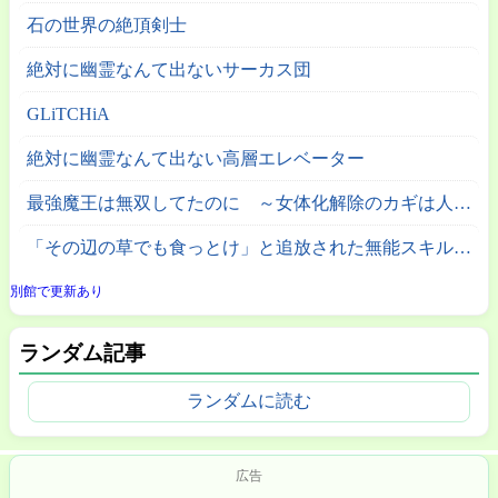
石の世界の絶頂剣士
絶対に幽霊なんて出ないサーカス団
GLiTCHiA
絶対に幽霊なんて出ない高層エレベーター
最強魔王は無双してたのに ～女体化解除のカギは人助けの旅でした～
「その辺の草でも食っとけ」と追放された無能スキル【植物食い】持ち転生者、エルフの里で幻の植物を食べて無双する
別館で更新あり
ランダム記事
ランダムに読む
広告