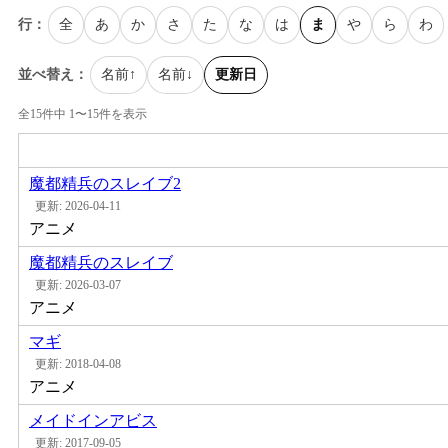
行：
全
あ
か
さ
た
な
は
ま
や
ら
わ
並べ替え：
名前↑
名前↓
更新日
全15件中 1〜15件を表示
魔都精兵のスレイブ2
更新: 2026-04-11
アニメ
魔都精兵のスレイブ
更新: 2026-03-07
アニメ
マギ
更新: 2018-04-08
アニメ
メイドインアビス
更新: 2017-09-05