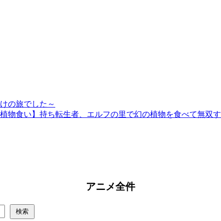
けの旅でした～
植物食い】持ち転生者、エルフの里で幻の植物を食べて無双す
アニメ全件
検索