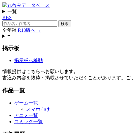
一覧
BBS
検索
全年齢
R18版へ →
≡
掲示板
掲示板へ移動
情報提供はこちらへお願いします。
書込み内容を抜粋・掲載させていただくことがあります。ご
作品一覧
ゲーム一覧
スマホ向け
アニメ一覧
コミック一覧