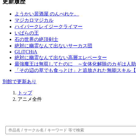
更新履歴
ようかい居酒屋 のんべれケ。
マジカロマジカル
ハイパークレイジークライマー
いばらの王
石の世界の絶頂剣士
絶対に幽霊なんて出ないサーカス団
GLiTCHiA
絶対に幽霊なんて出ない高層エレベーター
最強魔王は無双してたのに ～女体化解除のカギは人助
「その辺の草でも食っとけ」と追放された無能スキル【
別館で更新あり
トップ
アニメ全件