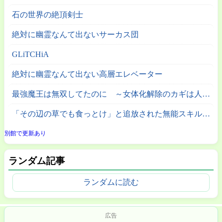
石の世界の絶頂剣士
絶対に幽霊なんて出ないサーカス団
GLiTCHiA
絶対に幽霊なんて出ない高層エレベーター
最強魔王は無双してたのに ～女体化解除のカギは人助けの旅でした～
「その辺の草でも食っとけ」と追放された無能スキル【植物食い】持ち転生者、エルフの里で幻の植物を食べて無双する
別館で更新あり
ランダム記事
ランダムに読む
広告