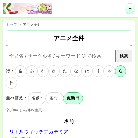
≡
トップ
アニメ全件
アニメ全件
検索
行：
全
あ
か
さ
た
な
は
ま
や
ら
わ
並べ替え：
名前↑
名前↓
更新日
全5件中 1〜5件を表示
名前
リトルウィッチアカデミア