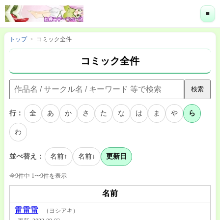
≡
トップ
コミック全件
コミック全件
検索
行：
全
あ
か
さ
た
な
は
ま
や
ら
わ
並べ替え：
名前↑
名前↓
更新日
全9件中 1〜9件を表示
名前
雷雷雷
（ヨシアキ）