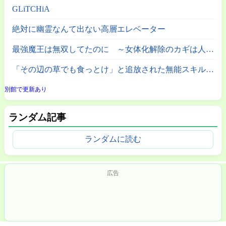
GLiTCHiA
絶対に幽霊なんて出ない高層エレベーター
最強魔王は無双してたのに ～女体化解除のカギは人助けの旅でした～
「その辺の草でも食っとけ」と追放された無能スキル【植物食い】持ち転生者、エルフの里で幻の植物を食べて無双する
別館で更新あり
ランダム記事
ランダムに読む
広告