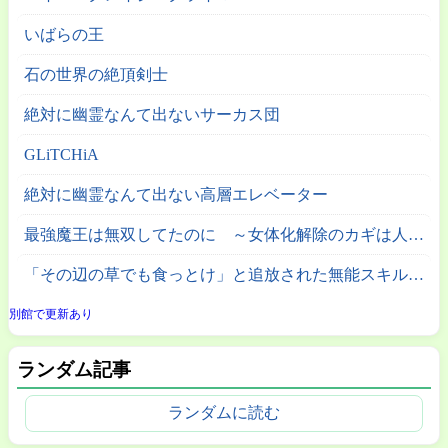
いばらの王
石の世界の絶頂剣士
絶対に幽霊なんて出ないサーカス団
GLiTCHiA
絶対に幽霊なんて出ない高層エレベーター
最強魔王は無双してたのに ～女体化解除のカギは人助けの旅でした～
「その辺の草でも食っとけ」と追放された無能スキル【植物食い】持ち転生者、エルフの里で幻の植物を食べて無双する
別館で更新あり
ランダム記事
ランダムに読む