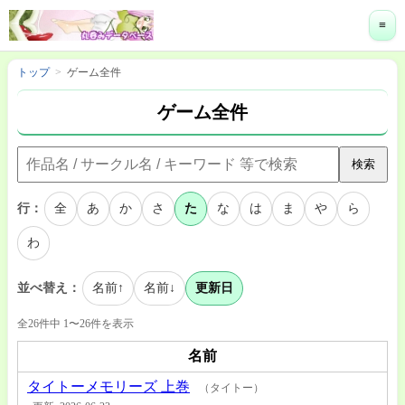
≡
トップ
ゲーム全件
ゲーム全件
検索
行：
全
あ
か
さ
た
な
は
ま
や
ら
わ
並べ替え：
名前↑
名前↓
更新日
全26件中 1〜26件を表示
名前
タイトーメモリーズ 上巻
（タイトー）