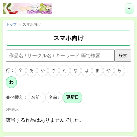
≡
トップ
スマホ向け
スマホ向け
検索
行：
全
あ
か
さ
た
な
は
ま
や
ら
わ
並べ替え：
名前↑
名前↓
更新日
0件表示
該当する作品はありませんでした。