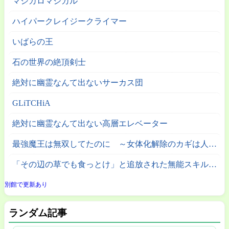
マジカロマジカル
ハイパークレイジークライマー
いばらの王
石の世界の絶頂剣士
絶対に幽霊なんて出ないサーカス団
GLiTCHiA
絶対に幽霊なんて出ない高層エレベーター
最強魔王は無双してたのに ～女体化解除のカギは人助けの旅でした～
「その辺の草でも食っとけ」と追放された無能スキル【植物食い】持ち転生者、エルフの里で幻の植物を食べて無双する
別館で更新あり
ランダム記事