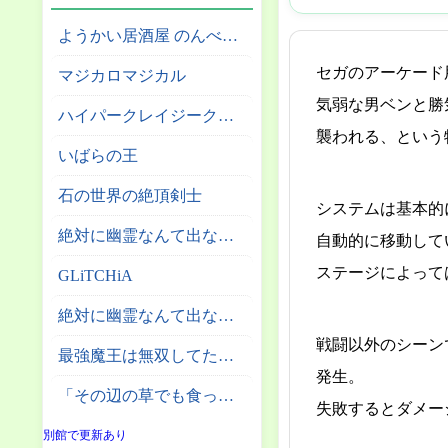
ようかい居酒屋 のんべれケ。
セガのアーケード
マジカロマジカル
気弱な男ベンと勝
ハイパークレイジークライマー
襲われる、という
いばらの王
石の世界の絶頂剣士
システムは基本的
絶対に幽霊なんて出ないサーカス団
自動的に移動して
ステージによって
GLiTCHiA
絶対に幽霊なんて出ない高層エレベーター
戦闘以外のシーン
最強魔王は無双してたのに ～女体化解除のカギは人助けの旅でした～
発生。
「その辺の草でも食っとけ」と追放された無能スキル【植物食い】持ち転生者、エルフの里で幻の植物を食べて無双する
失敗するとダメー
別館で更新あり