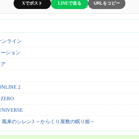
Xでポスト
LINEで送る
URLをコピー
オンライン
ューション
シア
NLINE 2
ZERO
UNIVERSE
 風来のシレン3 ～からくり屋敷の眠り姫～