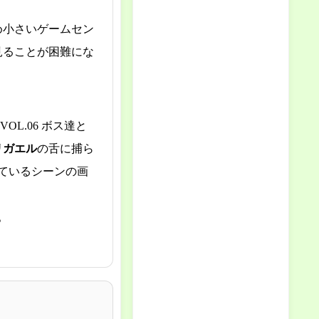
め小さいゲームセン
見ることが困難にな
OL.06 ボス達と
リガエル
の舌に捕ら
ているシーンの画
。