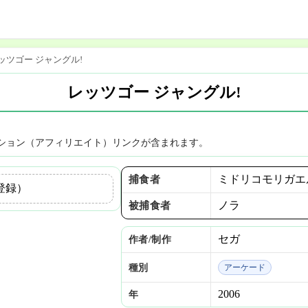
ッツゴー ジャングル!
レッツゴー ジャングル!
ション（アフィリエイト）リンクが含まれます。
ミドリコモリガエ
捕食者
登録）
ノラ
被捕食者
セガ
作者/制作
種別
アーケード
2006
年