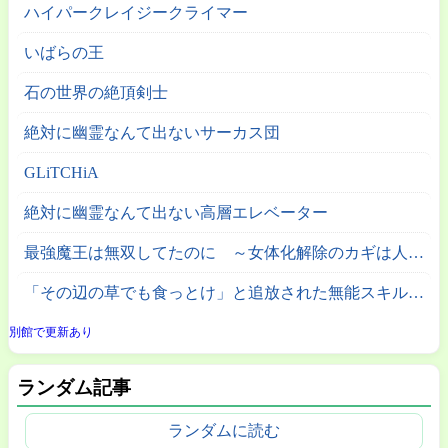
ハイパークレイジークライマー
いばらの王
石の世界の絶頂剣士
絶対に幽霊なんて出ないサーカス団
GLiTCHiA
絶対に幽霊なんて出ない高層エレベーター
最強魔王は無双してたのに ～女体化解除のカギは人助けの旅でした～
「その辺の草でも食っとけ」と追放された無能スキル【植物食い】持ち転生者、エルフの里で幻の植物を食べて無双する
別館で更新あり
ランダム記事
ランダムに読む