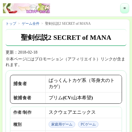
≡
トップ
ゲーム全件
聖剣伝説2 SECRET of MANA
聖剣伝説2 SECRET of MANA
更新：2018-02-18
※本ページにはプロモーション（アフィリエイト）リンクが含ま
れます。
ぱっくんトカゲ系（等身大のト
捕食者
カゲ）
プリム(CV:山本希望)
被捕食者
スクウェアエニックス
作者/制作
種別
家庭用ゲーム
PCゲーム