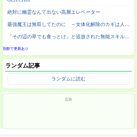
絶対に幽霊なんて出ない高層エレベーター
最強魔王は無双してたのに ～女体化解除のカギは人助けの旅でした～
「その辺の草でも食っとけ」と追放された無能スキル【植物食い】持ち転生者、エルフの里で幻の植物を食べて無双する
別館で更新あり
ランダム記事
ランダムに読む
広告