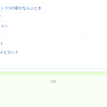
ン 5つの星がならぶとき
ド
ジョン
ム
3
4 ビヨンド
広告