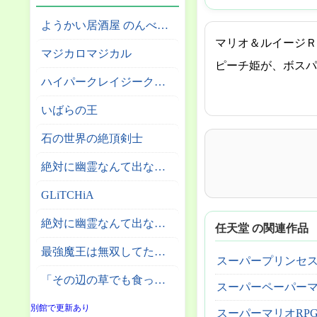
ようかい居酒屋 のんべれケ。
マリオ＆ルイージＲ
マジカロマジカル
ピーチ姫が、ボスパ
ハイパークレイジークライマー
いばらの王
石の世界の絶頂剣士
絶対に幽霊なんて出ないサーカス団
GLiTCHiA
絶対に幽霊なんて出ない高層エレベーター
任天堂 の関連作品
最強魔王は無双してたのに ～女体化解除のカギは人助けの旅でした～
スーパープリンセ
「その辺の草でも食っとけ」と追放された無能スキル【植物食い】持ち転生者、エルフの里で幻の植物を食べて無双する
スーパーペーパー
別館で更新あり
スーパーマリオRP