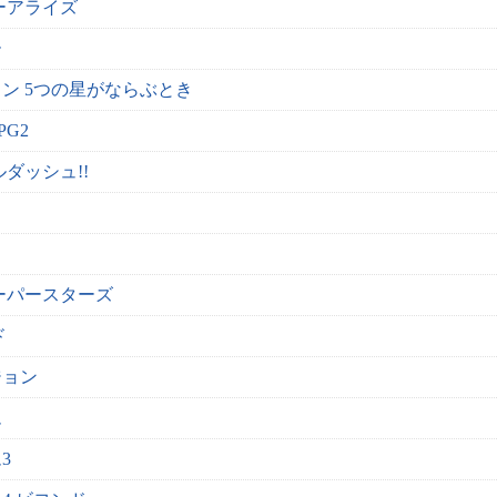
ーアライズ
ー
ン 5つの星がならぶとき
G2
ダッシュ!!
ーパースターズ
ド
ジョン
ム
3