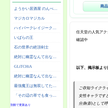
商品
ようかい居酒屋 のんべれケ。
マジカロマジカル
ハイパークレイジークライマー
任天堂の人気アクシ
いばらの王
確認中
石の世界の絶頂剣士
絶対に幽霊なんて出ないサーカス団
GLiTCHiA
以下、掲示板より
絶対に幽霊なんて出ない高層エレベーター
最強魔王は無双してたのに ～女体化解除のカギは人助けの旅でした～
ご存知ライクラ
「その辺の草でも食っとけ」と追放された無能スキル【植物食い】持ち転生者、エルフの里で幻の植物を食べて無双する
女性キャラです
分身(影)とし
別館で更新あり