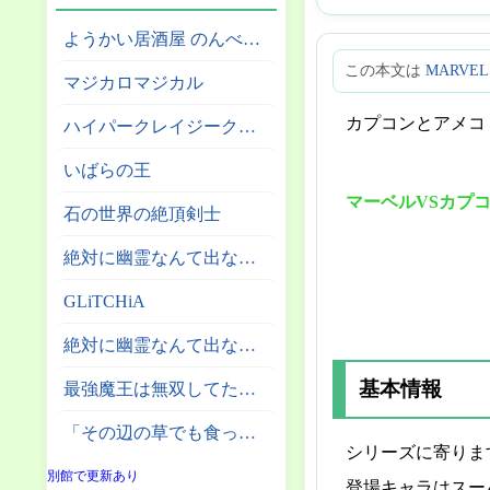
ようかい居酒屋 のんべれケ。
この本文は
MARVEL
マジカロマジカル
カプコンとアメコ
ハイパークレイジークライマー
いばらの王
マーベルVSカプ
石の世界の絶頂剣士
絶対に幽霊なんて出ないサーカス団
GLiTCHiA
絶対に幽霊なんて出ない高層エレベーター
基本情報
最強魔王は無双してたのに ～女体化解除のカギは人助けの旅でした～
「その辺の草でも食っとけ」と追放された無能スキル【植物食い】持ち転生者、エルフの里で幻の植物を食べて無双する
シリーズに寄りま
別館で更新あり
登場キャラはスー