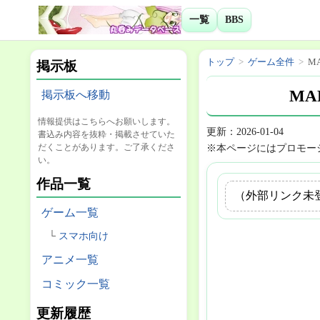
一覧
BBS
トップ
ゲーム全件
MA
掲示板
MAR
掲示板へ移動
情報提供はこちらへお願いします。
更新：2026-01-04
書込み内容を抜粋・掲載させていた
だくことがあります。ご了承くださ
※本ページにはプロモー
い。
作品一覧
（外部リンク未
ゲーム一覧
スマホ向け
アニメ一覧
コミック一覧
更新履歴