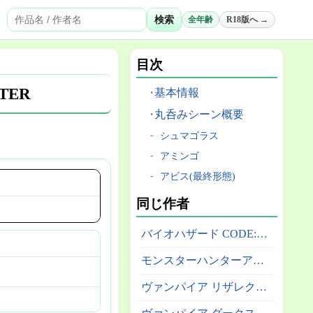
検索
全年齢
R18版へ →
目次
HTER
基本情報
丸呑みシーン概要
シュマゴラス
アミンゴ
アビス(最終形態)
同じ作者
バイオハザード CODE:Veronica
モンスターハンターアウトランダーズ
ヴァンパイア リザレクション