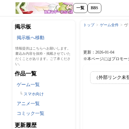
一覧
BBS
トップ
ゲーム全件
ヴ
掲示板
掲示板へ移動
情報提供はこちらへお願いします。
更新：2026-01-04
書込み内容を抜粋・掲載させていた
※本ページにはプロモー
だくことがあります。ご了承くださ
い。
作品一覧
（外部リンク未
ゲーム一覧
スマホ向け
アニメ一覧
コミック一覧
更新履歴