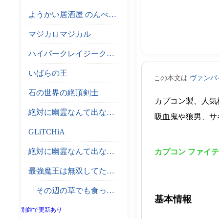
ようかい居酒屋 のんべれケ。
マジカロマジカル
ハイパークレイジークライマー
いばらの王
この本文は
ヴァンパ
石の世界の絶頂剣士
カプコン製、人気
絶対に幽霊なんて出ないサーカス団
吸血鬼や狼男、サ
GLiTCHiA
絶対に幽霊なんて出ない高層エレベーター
カプコン ファイ
最強魔王は無双してたのに ～女体化解除のカギは人助けの旅でした～
「その辺の草でも食っとけ」と追放された無能スキル【植物食い】持ち転生者、エルフの里で幻の植物を食べて無双する
基本情報
別館で更新あり