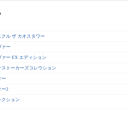
品
クル ザ カオスタワー
ヴァー
ァー EX エディション
クストーカーズコレウション
ター
ター2
レクション