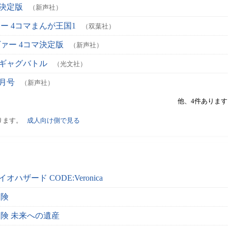
マ決定版
（新声社）
ー 4コマまんが王国1
（双葉社）
ァー 4コマ決定版
（新声社）
マギャグバトル
（光文社）
x月号
（新声社）
他、4件ありま
ります。
成人向け側で見る
ハザード CODE:Veronica
冒険
険 未来への遺産