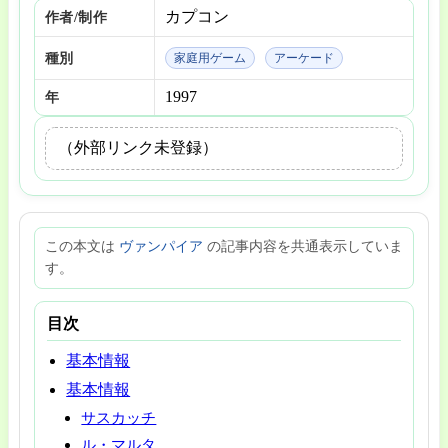
カプコン
作者/制作
種別
家庭用ゲーム
アーケード
1997
年
（外部リンク未登録）
この本文は
ヴァンパイア
の記事内容を共通表示していま
す。
目次
基本情報
基本情報
サスカッチ
ル・マルタ