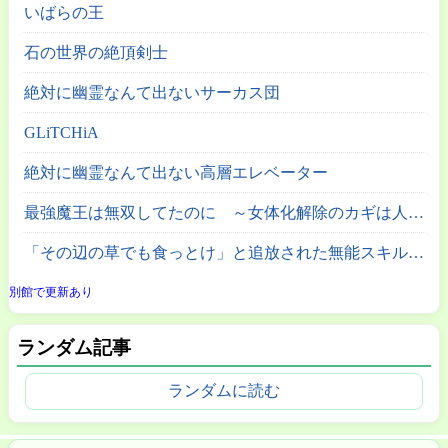
いばらの王
石の世界の絶頂剣士
絶対に幽霊なんて出ないサーカス団
GLiTCHiA
絶対に幽霊なんて出ない高層エレベーター
最強魔王は無双してたのに ～女体化解除のカギは人助けの旅でした～
「その辺の草でも食っとけ」と追放された無能スキル【植物食い】持ち転生者、エルフの里で幻の植物を食べて無双する
別館で更新あり
ランダム記事
ランダムに読む