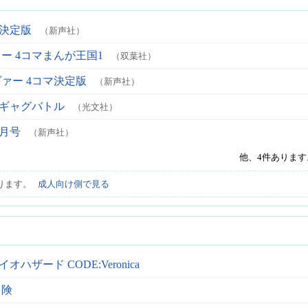
マ決定版
（新声社）
ー 4コマまんが王国1
（双葉社）
ァー 4コマ決定版
（新声社）
マギャグバトル
（光文社）
x月号
（新声社）
他、4件ありま
あります。
成人向け側で見る
ハザード CODE:Veronica
冒険