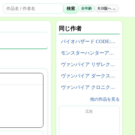
検索
全年齢
R18版へ →
同じ作者
バイオハザード CODE:Veronica
モンスターハンターアウトランダーズ
ヴァンパイア リザレクション
ヴァンパイア ダークストーカーズコレウション
ヴァンパイア クロニクル ザ カオスタワー
他の作品を見る
広告