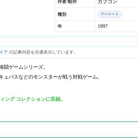
カプコン
作者/制作
種別
アーケード
1997
年
イア
の記事内容を共通表示しています。
格闘ゲームシリーズ。
キュバスなどのモンスターが戦う対戦ゲーム。
ティング コレクションに収録。