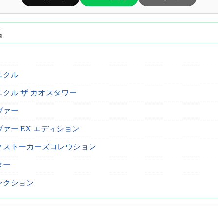
品
ニクル
ニクル ザ カオスタワー
ヴァー
ァー EX エディション
クストーカーズコレウション
ター
レクション