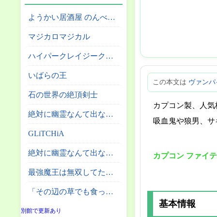
ようかい居酒屋 のんべれケ。
マジカロマジカル
ハイパークレイジークライマー
いばらの王
この本文は
ヴァンパ
石の世界の絶頂剣士
カプコン製、人気
絶対に幽霊なんて出ないサーカス団
吸血鬼や狼男、サ
GLiTCHiA
絶対に幽霊なんて出ない高層エレベーター
カプコン ファイ
最強魔王は無双してたのに ～女体化解除のカギは人助けの旅でした～
「その辺の草でも食っとけ」と追放された無能スキル【植物食い】持ち転生者、エルフの里で幻の植物を食べて無双する
基本情報
別館で更新あり