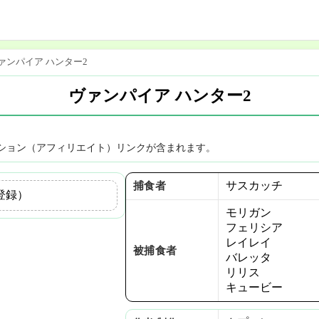
ァンパイア ハンター2
ヴァンパイア ハンター2
ション（アフィリエイト）リンクが含まれます。
サスカッチ
捕食者
登録）
モリガン
フェリシア
レイレイ
被捕食者
バレッタ
リリス
キュービー