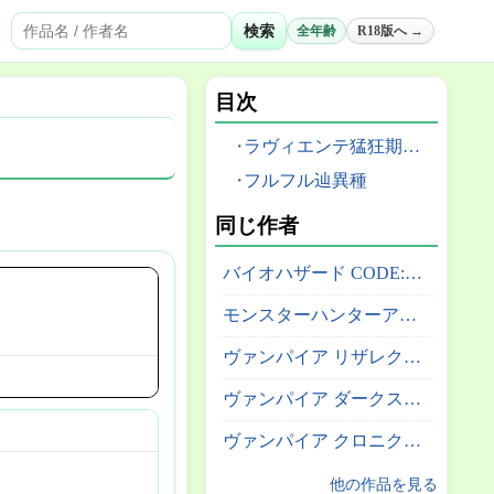
検索
全年齢
R18版へ →
目次
ラヴィエンテ猛狂期(G級)
フルフル辿異種
同じ作者
バイオハザード CODE:Veronica
モンスターハンターアウトランダーズ
ヴァンパイア リザレクション
ヴァンパイア ダークストーカーズコレウション
ヴァンパイア クロニクル ザ カオスタワー
他の作品を見る