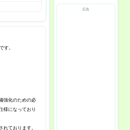
広告
能です。
備強化のための必
仕様になっており
されております。