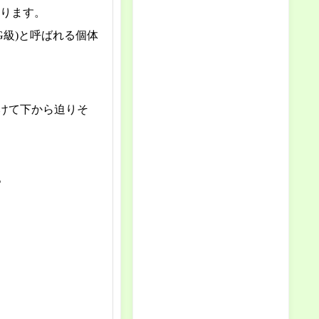
なります。
G級)と呼ばれる個体
けて下から迫りそ
。