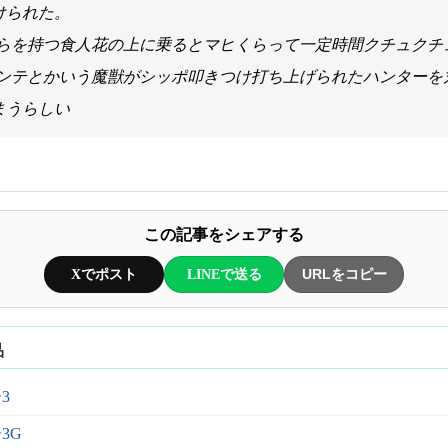
けられた。
びらを持つ食人花の上に乗るとマヒくらって一定時間クチュクチ
エンテとかいう魔獣がシッポ叩きつけ打ち上げられたハンターを
まうらしい
この記事をシェアする
Xでポスト
LINEで送る
URLをコピー
品
3
3G