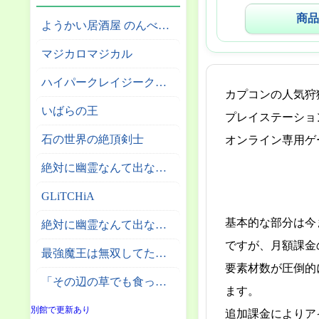
商品
ようかい居酒屋 のんべれケ。
マジカロマジカル
ハイパークレイジークライマー
カプコンの人気狩
いばらの王
プレイステーション
石の世界の絶頂剣士
オンライン専用ゲ
絶対に幽霊なんて出ないサーカス団
GLiTCHiA
基本的な部分は今
絶対に幽霊なんて出ない高層エレベーター
ですが、月額課金
最強魔王は無双してたのに ～女体化解除のカギは人助けの旅でした～
要素材数が圧倒的
「その辺の草でも食っとけ」と追放された無能スキル【植物食い】持ち転生者、エルフの里で幻の植物を食べて無双する
ます。
別館で更新あり
追加課金によりア