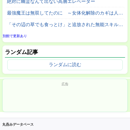
絶対に幽霊なんて出ない高層エレベーター
最強魔王は無双してたのに ～女体化解除のカギは人助けの旅でした～
「その辺の草でも食っとけ」と追放された無能スキル【植物食い】持ち転生者、エルフの里で幻の植物を食べて無双する
別館で更新あり
ランダム記事
ランダムに読む
広告
丸呑みデータベース